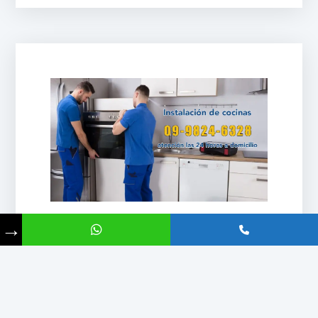
→
Instalación de cocinas
Realizamos instalaciones profesionales de
cocinas en toda la ciudad de Quito como
Cumbayá y Los Valles